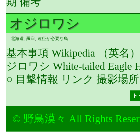
期 備考
オジロワシ
北海道
,
羅臼
,
遠征が必要な鳥
基本事項 Wikipedia （英
ジロワシ White-tailed Eagle 
○ 目撃情報 リンク 撮影場所
© 野鳥漠々 All Rights Reser