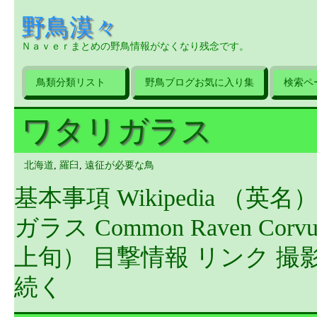
野鳥漠々
Ｎａｖｅｒまとめの野鳥情報がなくなり残念です。
鳥類分類リスト
野鳥ブログお気に入り集
検索ペ
ワタリガラス
北海道
,
羅臼
,
遠征が必要な鳥
基本事項 Wikipedia （
ガラス Common Raven Cor
上旬） 目撃情報 リンク 撮
続く