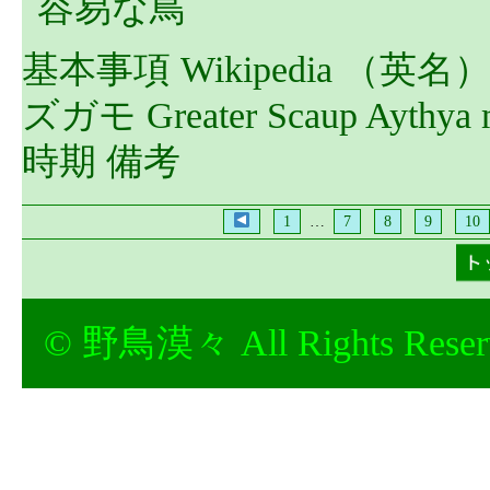
容易な鳥
基本事項 Wikipedia （英
ズガモ Greater Scaup Ayt
時期 備考
1
…
7
8
9
10
© 野鳥漠々 All Rights Reser