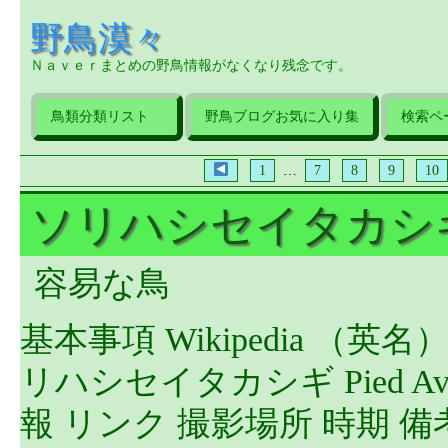
野鳥漠々
Ｎａｖｅｒまとめの野鳥情報がなくなり残念です。
鳥類分類リスト
野鳥ブログお気に入り集
検索ペ
1
…
7
8
9
10
ソリハシセイタカシ
容易な鳥
基本事項 Wikipedia （英
リハシセイタカシギ Pied Avocet 
報 リンク 撮影場所 時期 備