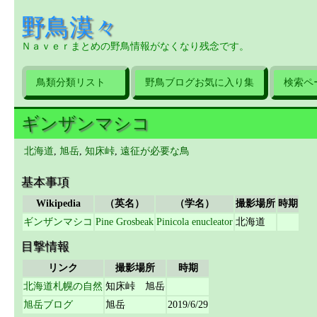
野鳥漠々
Ｎａｖｅｒまとめの野鳥情報がなくなり残念です。
鳥類分類リスト
野鳥ブログお気に入り集
検索ペ
ギンザンマシコ
北海道
,
旭岳
,
知床峠
,
遠征が必要な鳥
基本事項
Wikipedia
（英名）
（学名）
撮影場所
時期
ギンザンマシコ
Pine Grosbeak
Pinicola enucleator
北海道
目撃情報
リンク
撮影場所
時期
北海道札幌の自然
知床峠 旭岳
旭岳ブログ
旭岳
2019/6/29