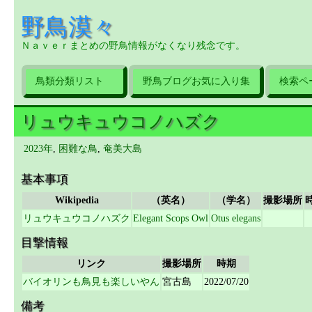
野鳥漠々
Ｎａｖｅｒまとめの野鳥情報がなくなり残念です。
鳥類分類リスト
野鳥ブログお気に入り集
検索ペ
リュウキュウコノハズク
2023年
,
困難な鳥
,
奄美大島
基本事項
Wikipedia
（英名）
（学名）
撮影場所
リュウキュウコノハズク
Elegant Scops Owl
Otus elegans
目撃情報
リンク
撮影場所
時期
バイオリンも鳥見も楽しいやん
宮古島
2022/07/20
備考