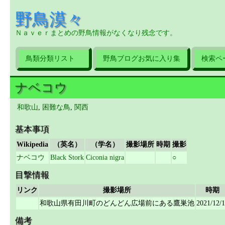
野鳥漠々
Ｎａｖｅｒまとめの野鳥情報がなくなり残念です。
鳥類分類リスト
野鳥ブログお気に入り集
検索ペ
ナベコウ
和歌山
,
困難な鳥
,
関西
基本事項
Wikipedia
（英名）
（学名）
撮影場所
時期
撮影
ナベコウ
Black Stork
Ciconia nigra
○
目撃情報
リンク
撮影場所
時期
和歌山県有田川町のどんどん広場前にある鷹巣池
2021/12/
備考