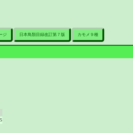
ージ
日本鳥類目録改訂第７版
カモメ９種
15