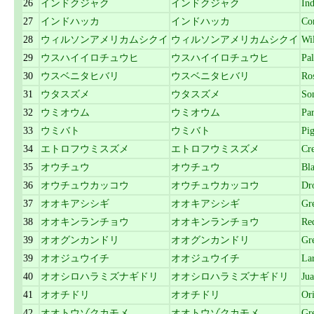
26
インドクジャク
インドクジャク
In
27
インドハッカ
インドハッカ
Co
28
ウィルソンアメリカムシクイ
ウィルソンアメリカムシクイ
Wi
29
ウスハイイロチュウヒ
ウスハイイロチュウヒ
Pal
30
ウスベニタヒバリ
ウスベニタヒバリ
Ros
31
ウタスズメ
ウタスズメ
So
32
ウミオウム
ウミオウム
Par
33
ウミバト
ウミバト
Pi
34
エトロフウミスズメ
エトロフウミスズメ
Cre
35
オウチュウ
オウチュウ
Bl
36
オウチュウカッコウ
オウチュウカッコウ
Dr
37
オオキアシシギ
オオキアシシギ
Gre
38
オオキンランチョウ
オオキンランチョウ
Re
39
オオグンカンドリ
オオグンカンドリ
Gre
39
オオジュウイチ
オオジュウイチ
La
40
オオシロハラミズナギドリ
オオシロハラミズナギドリ
Jua
41
オオチドリ
オオチドリ
Ori
42
オオトウゾクカモメ
オオトウゾクカモメ
Gr