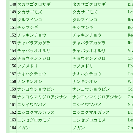
148
タカサゴクロサギ
タカサゴクロサギ
Bla
149
タカサゴモズ
タカサゴモズ
Lon
150
ダルマインコ
ダルマインコ
Red
151
チシマシギ
チシマシギ
Ro
152
チャキンチョウ
チャキンチョウ
Re
153
チャバラアカゲラ
チャバラアカゲラ
Ru
154
チャバラオオルリ
チャバラオオルリ
Viv
155
チョウセンメジロ
チョウセンメジロ
Ch
156
ツノメドリ
ツノメドリ
Ho
157
ナキハクチョウ
ナキハクチョウ
Tr
158
ナンキンオシ
ナンキンオシ
Wh
159
ナンヨウショウビン
ナンヨウショウビン
Col
160
ナンヨウマミジロアジサシ
ナンヨウマミジロアジサシ
Gr
161
ニシイワツバメ
ニシイワツバメ
No
162
ニシコクマルガラス
ニシコクマルガラス
Eu
163
ニシセグロカモメ
ニシセグロカモメ
Le
164
ノガン
ノガン
Gre