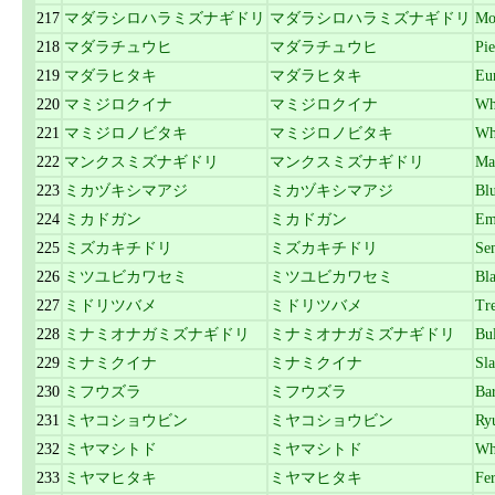
217
マダラシロハラミズナギドリ
マダラシロハラミズナギドリ
Mot
218
マダラチュウヒ
マダラチュウヒ
Pie
219
マダラヒタキ
マダラヒタキ
Eu
220
マミジロクイナ
マミジロクイナ
Wh
221
マミジロノビタキ
マミジロノビタキ
Wh
222
マンクスミズナギドリ
マンクスミズナギドリ
Ma
223
ミカヅキシマアジ
ミカヅキシマアジ
Bl
224
ミカドガン
ミカドガン
Em
225
ミズカキチドリ
ミズカキチドリ
Se
226
ミツユビカワセミ
ミツユビカワセミ
Bl
227
ミドリツバメ
ミドリツバメ
Tr
228
ミナミオナガミズナギドリ
ミナミオナガミズナギドリ
Bul
229
ミナミクイナ
ミナミクイナ
Sla
230
ミフウズラ
ミフウズラ
Bar
231
ミヤコショウビン
ミヤコショウビン
Ry
232
ミヤマシトド
ミヤマシトド
Wh
233
ミヤマヒタキ
ミヤマヒタキ
Fer