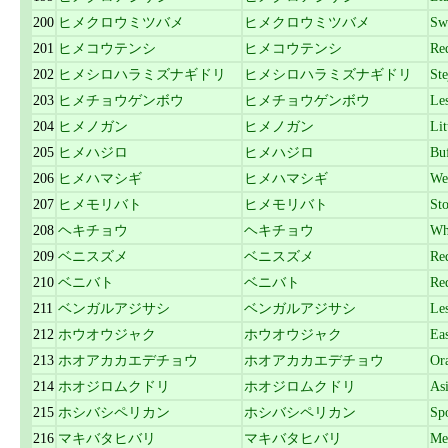
200
ヒメクロウミツバメ
ヒメクロウミツバメ
Sw
201
ヒメコウテンシ
ヒメコウテンシ
Re
202
ヒメシロハラミズナギドリ
ヒメシロハラミズナギドリ
Ste
203
ヒメチョウゲンボウ
ヒメチョウゲンボウ
Les
204
ヒメノガン
ヒメノガン
Lit
205
ヒメハジロ
ヒメハジロ
Bu
206
ヒメハマシギ
ヒメハマシギ
We
207
ヒメモリバト
ヒメモリバト
St
208
ヘキチョウ
ヘキチョウ
Wh
209
ベニスズメ
ベニスズメ
Re
210
ベニバト
ベニバト
Re
211
ベンガルアジサシ
ベンガルアジサシ
Les
212
ホウオウジャク
ホウオウジャク
Ea
213
ホオアカカエデチョウ
ホオアカカエデチョウ
Or
214
ホオジロムクドリ
ホオジロムクドリ
Asi
215
ホシバシペリカン
ホシバシペリカン
Spo
216
マキバタヒバリ
マキバタヒバリ
Me