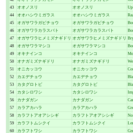
43
オオノスリ
オオノスリ
Up
44
オオハシウミガラス
オオハシウミガラス
Raz
45
オガサワラガビチョウ
オガサワラガビチョウ
Bo
46
オガサワラカラスバト
オガサワラカラスバト
Bo
47
オガサワラヒメミズナギドリ
オガサワラヒメミズナギドリ
Bry
48
オガサワラマシコ
オガサワラマシコ
Bo
49
オキナインコ
オキナインコ
Mo
50
オナガミズナギドリ
オナガミズナギドリ
We
51
オニカッコウ
オニカッコウ
Co
52
カエデチョウ
カエデチョウ
Bl
53
カタグロトビ
カタグロトビ
Bla
54
カタシロワシ
カタシロワシ
Imp
56
カナダガン
カナダガン
Ca
57
カラアカハラ
カラアカハラ
Gr
58
カラフトアオアシシギ
カラフトアオアシシギ
No
59
カラフトムシクイ
カラフトムシクイ
Le
60
カラフトワシ
カラフトワシ
Gre