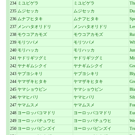
234
ミユビゲラ
ミユビゲラ
Th
235
ムジセッカ
ムジセッカ
Du
236
ムナフヒタキ
ムナフヒタキ
Spo
237
メンハタオリドリ
メンハタオリドリ
Le
238
モウコアカモズ
モウコアカモズ
Ruf
239
モリツバメ
モリツバメ
Wh
240
モリハッカ
モリハッカ
Ju
241
ヤドリギツグミ
ヤドリギツグミ
Mi
242
ヤナギムシクイ
ヤナギムシクイ
Gr
243
ヤブヨシキリ
ヤブヨシキリ
Bl
244
ヤマザキヒタキ
ヤマザキヒタキ
Gr
245
ヤマショウビン
ヤマショウビン
Bl
246
ヤマヒバリ
ヤマヒバリ
Sib
247
ヤマムスメ
ヤマムスメ
Fo
248
ヨーロッパコマドリ
ヨーロッパコマドリ
Eu
249
ヨーロッパチュウヒ
ヨーロッパチュウヒ
We
250
ヨーロッパビンズイ
ヨーロッパビンズイ
Tre