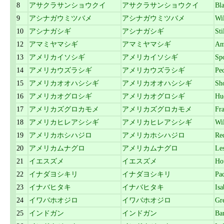
8
アサクラサンショウクイ
アサクラサンショウクイ
Bl
9
アシナガウミツバメ
アシナガウミツバメ
Wil
10
アシナガシギ
アシナガシギ
Sti
12
アマミヤマシギ
アマミヤマシギ
Am
13
アメリカイソシギ
アメリカイソシギ
Sp
14
アメリカウズラシギ
アメリカウズラシギ
Pec
15
アメリカオオハシシギ
アメリカオオハシシギ
Sho
16
アメリカオグロシギ
アメリカオグロシギ
Hu
17
アメリカズグロカモメ
アメリカズグロカモメ
Fra
18
アメリカヒレアシシギ
アメリカヒレアシシギ
Wil
19
アメリカホシハジロ
アメリカホシハジロ
Re
20
アメリカムナグロ
アメリカムナグロ
Le
21
イエスズメ
イエスズメ
Ho
22
イナダヨシキリ
イナダヨシキリ
Pa
23
イナバヒタキ
イナバヒタキ
Isa
24
イワバホオジロ
イワバホオジロ
Gr
25
インドガン
インドガン
Ba