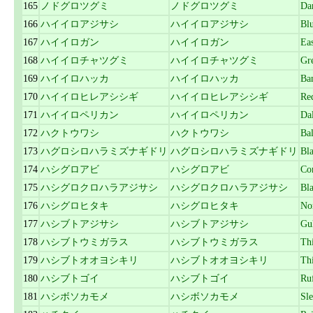
165
ノドグロツグミ
ノドグロツグミ
Da
166
ハイイロアジサシ
ハイイロアジサシ
Bl
167
ハイイロガン
ハイイロガン
Ea
168
ハイイロチャツグミ
ハイイロチャツグミ
Gr
169
ハイイロハッカ
ハイイロハッカ
Ba
170
ハイイロヒレアシシギ
ハイイロヒレアシシギ
Re
171
ハイイロペリカン
ハイイロペリカン
Da
172
ハクトウワシ
ハクトウワシ
Ba
173
ハグロシロハラミズナギドリ
ハグロシロハラミズナギドリ
Bl
174
ハシグロアビ
ハシグロアビ
Co
175
ハシグロクロハラアジサシ
ハシグロクロハラアジサシ
Bl
176
ハシグロヒタキ
ハシグロヒタキ
No
177
ハシブトアジサシ
ハシブトアジサシ
Gul
178
ハシブトウミガラス
ハシブトウミガラス
Th
179
ハシブトオオヨシキリ
ハシブトオオヨシキリ
Thi
180
ハシブトゴイ
ハシブトゴイ
Ru
181
ハシボソカモメ
ハシボソカモメ
Sle