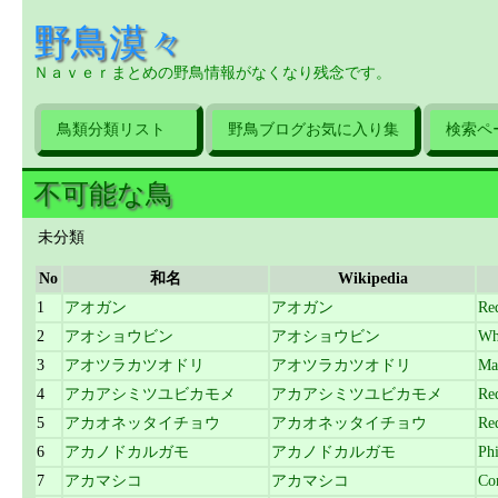
野鳥漠々
Ｎａｖｅｒまとめの野鳥情報がなくなり残念です。
鳥類分類リスト
野鳥ブログお気に入り集
検索ペ
不可能な鳥
未分類
No
和名
Wikipedia
1
アオガン
アオガン
Re
2
アオショウビン
アオショウビン
Whi
3
アオツラカツオドリ
アオツラカツオドリ
Ma
4
アカアシミツユビカモメ
アカアシミツユビカモメ
Re
5
アカオネッタイチョウ
アカオネッタイチョウ
Red
6
アカノドカルガモ
アカノドカルガモ
Ph
7
アカマシコ
アカマシコ
Co