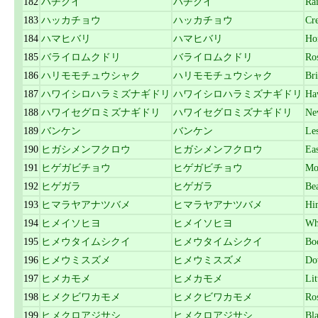
182
ハチクイ
ハチクイ
Ra
183
ハッカチョウ
ハッカチョウ
Cr
184
ハマヒバリ
ハマヒバリ
Ho
185
バライロムクドリ
バライロムクドリ
Ros
186
ハリモモチュウシャク
ハリモモチュウシャク
Br
187
ハワイシロハラミズナギドリ
ハワイシロハラミズナギドリ
Haw
188
ハワイセグロミズナギドリ
ハワイセグロミズナギドリ
Ne
189
バンケン
バンケン
Le
190
ヒガシメンフクロウ
ヒガシメンフクロウ
Ea
191
ヒゲガビチョウ
ヒゲガビチョウ
Mo
192
ヒゲガラ
ヒゲガラ
Bea
193
ヒマラヤアナツバメ
ヒマラヤアナツバメ
Hi
194
ヒメイソヒヨ
ヒメイソヒヨ
Wh
195
ヒメウタイムシクイ
ヒメウタイムシクイ
Bo
196
ヒメウミスズメ
ヒメウミスズメ
Do
197
ヒメカモメ
ヒメカモメ
Lit
198
ヒメクビワカモメ
ヒメクビワカモメ
Ros
199
ヒメクロアジサシ
ヒメクロアジサシ
Bl