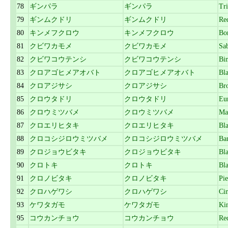
78
ギンパラ
ギンパラ
Tr
79
ギンムクドリ
ギンムクドリ
Red
80
キンメフクロウ
キンメフクロウ
Bo
81
クビワカモメ
クビワカモメ
Sab
82
クビワコウテンシ
クビワコウテンシ
Bi
83
クロアゴヒメアオバト
クロアゴヒメアオバト
Bl
84
クロアジサシ
クロアジサシ
Br
85
クロウタドリ
クロウタドリ
Eur
86
クロウミツバメ
クロウミツバメ
Mat
87
クロエリヒタキ
クロエリヒタキ
Bl
88
クロコシジロウミツバメ
クロコシジロウミツバメ
Ba
89
クロジョウビタキ
クロジョウビタキ
Bla
90
クロトキ
クロトキ
Bla
91
クロノビタキ
クロノビタキ
Pi
92
クロハゲワシ
クロハゲワシ
Cin
93
ケワタガモ
ケワタガモ
Ki
95
コウカンチョウ
コウカンチョウ
Red