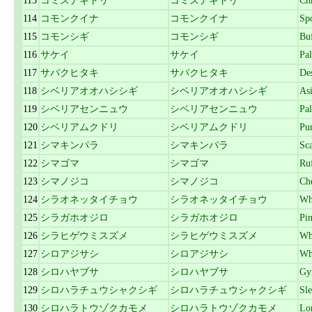
113
コミズナギドリ
コミズナギドリ
Chr
114
コモンクイナ
コモンクイナ
Sp
115
コモンシギ
コモンシギ
Buf
116
サケイ
サケイ
Pal
117
サバクヒタキ
サバクヒタキ
De
118
シベリアオオハシシギ
シベリアオオハシシギ
As
119
シベリアセンニュウ
シベリアセンニュウ
Pal
120
シベリアムクドリ
シベリアムクドリ
Pur
121
シマキンパラ
シマキンパラ
Sc
122
シマゴマ
シマゴマ
Ruf
123
シマノジコ
シマノジコ
Ch
124
シラオネッタイチョウ
シラオネッタイチョウ
Whi
125
シラガホオジロ
シラガホオジロ
Pi
126
シラヒゲウミスズメ
シラヒゲウミスズメ
Wh
127
シロアジサシ
シロアジサシ
Wh
128
シロハヤブサ
シロハヤブサ
Gy
129
シロハラチュウシャクシギ
シロハラチュウシャクシギ
Sle
130
シロハラトウゾクカモメ
シロハラトウゾクカモメ
Lon