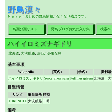
野鳥漠々
Ｎａｖｅｒまとめの野鳥情報がなくなり残念です。
鳥類分類リスト
野鳥ブログお気に入り集
検索ペ
ハイイロミズナギドリ
北海道
,
大洗航路
,
遠征が必要な鳥
基本事項
Wikipedia
（英名）
（学名）
撮影場
ハイイロミズナギドリ
Sooty Shearwater
Puffinus griseus
北海道 大
目撃情報
リンク
撮影場所
時期
TORI NOTE
大洗航路
10月
備考