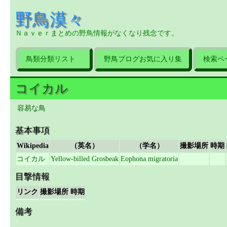
野鳥漠々
Ｎａｖｅｒまとめの野鳥情報がなくなり残念です。
鳥類分類リスト
野鳥ブログお気に入り集
検索ペ
コイカル
容易な鳥
基本事項
Wikipedia
（英名）
（学名）
撮影場所
時期
コイカル
Yellow-billed Grosbeak
Eophona migratoria
目撃情報
リンク
撮影場所
時期
備考