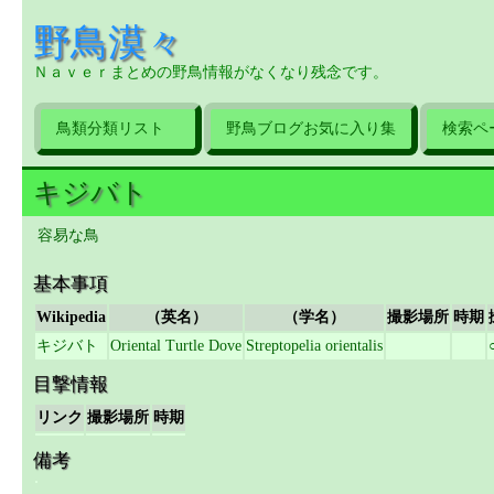
野鳥漠々
Ｎａｖｅｒまとめの野鳥情報がなくなり残念です。
鳥類分類リスト
野鳥ブログお気に入り集
検索ペ
キジバト
容易な鳥
基本事項
Wikipedia
（英名）
（学名）
撮影場所
時期
キジバト
Oriental Turtle Dove
Streptopelia orientalis
目撃情報
リンク
撮影場所
時期
備考