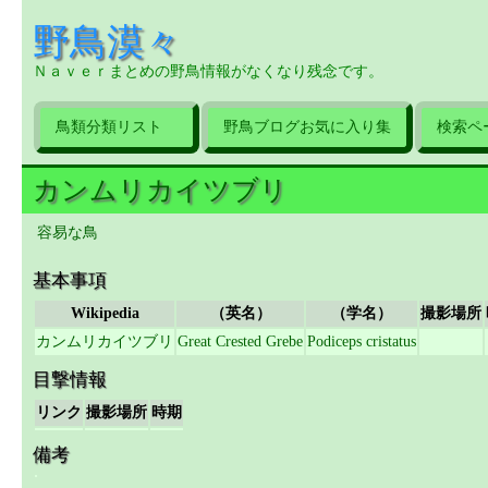
野鳥漠々
Ｎａｖｅｒまとめの野鳥情報がなくなり残念です。
鳥類分類リスト
野鳥ブログお気に入り集
検索ペ
カンムリカイツブリ
容易な鳥
基本事項
Wikipedia
（英名）
（学名）
撮影場所
カンムリカイツブリ
Great Crested Grebe
Podiceps cristatus
目撃情報
リンク
撮影場所
時期
備考