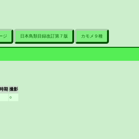
ージ
日本鳥類目録改訂第７版
カモメ９種
時期
撮影
○