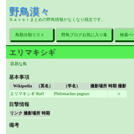
野鳥漠々
Ｎａｖｅｒまとめの野鳥情報がなくなり残念です。
鳥類分類リスト
野鳥ブログお気に入り集
検索ペ
エリマキシギ
容易な鳥
基本事項
Wikipedia
（英名）
（学名）
撮影場所
時期
撮影
エリマキシギ
Ruff
Philomachus pugnax
○
目撃情報
リンク
撮影場所
時期
備考