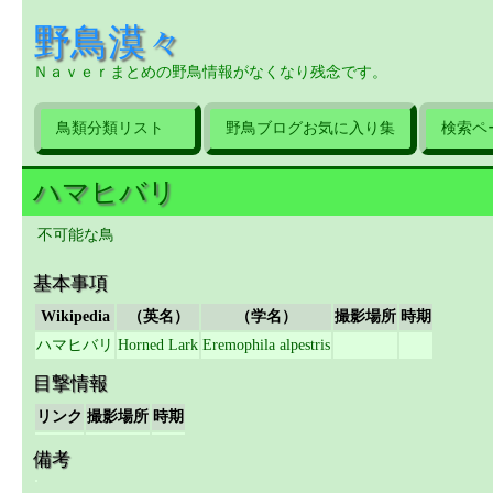
野鳥漠々
Ｎａｖｅｒまとめの野鳥情報がなくなり残念です。
鳥類分類リスト
野鳥ブログお気に入り集
検索ペ
ハマヒバリ
不可能な鳥
基本事項
Wikipedia
（英名）
（学名）
撮影場所
時期
ハマヒバリ
Horned Lark
Eremophila alpestris
目撃情報
リンク
撮影場所
時期
備考