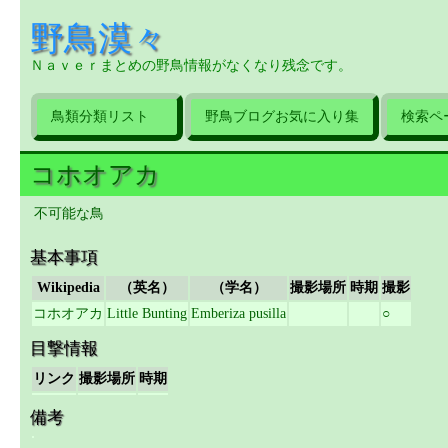
野鳥漠々
Ｎａｖｅｒまとめの野鳥情報がなくなり残念です。
鳥類分類リスト
野鳥ブログお気に入り集
検索ペ
コホオアカ
不可能な鳥
基本事項
Wikipedia
（英名）
（学名）
撮影場所
時期
撮影
コホオアカ
Little Bunting
Emberiza pusilla
○
目撃情報
リンク
撮影場所
時期
備考