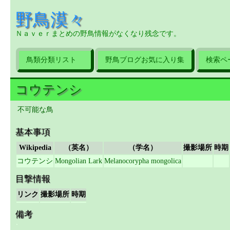
野鳥漠々
Ｎａｖｅｒまとめの野鳥情報がなくなり残念です。
鳥類分類リスト
野鳥ブログお気に入り集
検索ペ
コウテンシ
不可能な鳥
基本事項
Wikipedia
（英名）
（学名）
撮影場所
時期
コウテンシ
Mongolian Lark
Melanocorypha mongolica
目撃情報
リンク
撮影場所
時期
備考